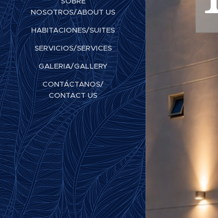
SOBRE
NOSOTROS/ABOUT US
HABITACIONES/SUITES
SERVICIOS/SERVICES
GALERIA/GALLERY
CONTÁCTANOS/
CONTACT US